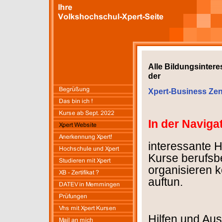
Alle Bildungsintere
der
Xpert-Business Zen
In der Navigat
i
nteressante
Hi
Kurse berufsb
organisieren 
auftun.
Hilfen und Aus