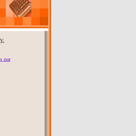
V.
n zur